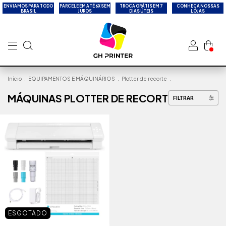
ENVIAMOS PARA TODO
PARCELE EM ATÉ 6X SEM
TROCA GRÁTIS EM 7
CONHEÇA NOSSAS
BRASIL
JUROS
DIAS ÚTEIS
LOJAS
Início
.
EQUIPAMENTOS E MÁQUINÁRIOS
.
Plotter de recorte
.
MÁQUINAS PLOTTER DE RECORTE
FILTRAR
ESGOTADO