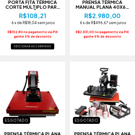
PORTA FITA TÉRMICA
PRENSA TÉRMICA
CORTE MÚLTIPLO PARA
MANUAL PLANA 40X60
SUBLIMAÇÃO ROXO
CM LIVESUB - 110V -
R$108,21
R$2.980,00
6
x de
R$18,04
sem juros
6
x de
R$496,67
sem juros
R$102,80 no pagamento via PIX
R$2.831,00 no pagamento via PIX
ganhe 5% de desconto
ganhe 5% de desconto
ADICIONAR AO CARRINHO
ESGOTADO
ESGOTADO
PRENSA TÉRMICA PLANA
PRENSA TÉRMICA PLANA