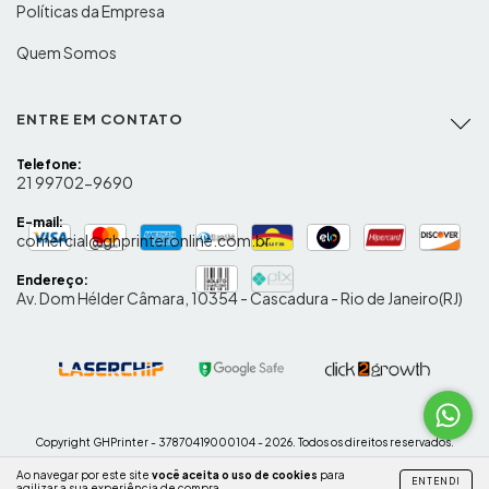
Políticas da Empresa
Quem Somos
ENTRE EM CONTATO
Telefone:
21 99702-9690
E-mail:
comercial@ghprinteronline.com.br
Endereço:
Av. Dom Hélder Câmara, 10354 - Cascadura - Rio de Janeiro(RJ)
Copyright GHPrinter - 37870419000104 - 2026. Todos os direitos reservados.
Ao navegar por este site
você aceita o uso de cookies
para
ENTENDI
agilizar a sua experiência de compra.