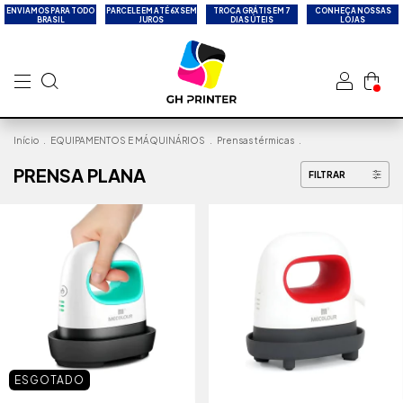
ENVIAMOS PARA TODO
PARCELE EM ATÉ 6X SEM
TROCA GRÁTIS EM 7
CONHEÇA NOSSAS
BRASIL
JUROS
DIAS ÚTEIS
LOJAS
Início
.
EQUIPAMENTOS E MÁQUINÁRIOS
.
Prensas térmicas
.
PRENSA PLANA
FILTRAR
ESGOTADO