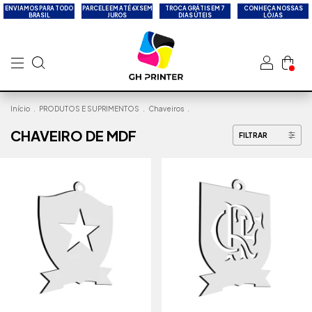
ENVIAMOS PARA TODO
PARCELE EM ATÉ 6X SEM
TROCA GRÁTIS EM 7
CONHEÇA NOSSAS
BRASIL
JUROS
DIAS ÚTEIS
LOJAS
Início
.
PRODUTOS E SUPRIMENTOS
.
Chaveiros
.
CHAVEIRO DE MDF
FILTRAR