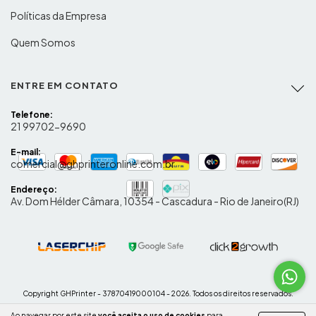
Políticas da Empresa
Quem Somos
ENTRE EM CONTATO
Telefone:
21 99702-9690
E-mail:
comercial@ghprinteronline.com.br
Endereço:
Av. Dom Hélder Câmara, 10354 - Cascadura - Rio de Janeiro(RJ)
Copyright GHPrinter - 37870419000104 - 2026. Todos os direitos reservados.
Ao navegar por este site
você aceita o uso de cookies
para