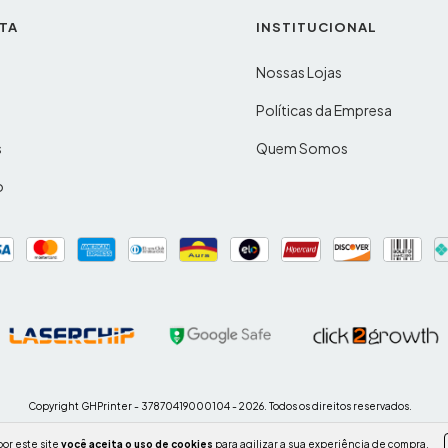
TA
INSTITUCIONAL
Nossas Lojas
o
Políticas da Empresa
s
Quem Somos
o
Copyright GHPrinter - 37870419000104 - 2026. Todos os direitos reservados.
or este site
você aceita o uso de cookies
para agilizar a sua experiência de compra.