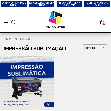
ENVIAMOS PARA TODO
PARCELE EM ATÉ 6X SEM
TROCA GRÁTIS EM 7
CONHEÇA NOSSAS
BRASIL
JUROS
DIAS ÚTEIS
LOJAS
Início
.
IMPRESSÕES
.
IMPRESSÃO SUBLIMAÇÃO
FILTRAR