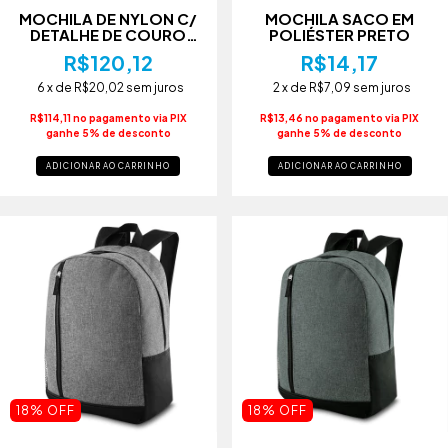
MOCHILA DE NYLON C/
MOCHILA SACO EM
DETALHE DE COURO
POLIÉSTER PRETO
PRETO
R$120,12
R$14,17
6
x de
R$20,02
sem juros
2
x de
R$7,09
sem juros
R$114,11 no pagamento via PIX
R$13,46 no pagamento via PIX
ganhe 5% de desconto
ganhe 5% de desconto
ADICIONAR AO CARRINHO
ADICIONAR AO CARRINHO
18% OFF
18% OFF