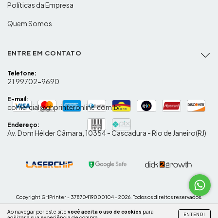
Políticas da Empresa
Quem Somos
ENTRE EM CONTATO
Telefone:
21 99702-9690
E-mail:
comercial@ghprinteronline.com.br
Endereço:
Av. Dom Hélder Câmara, 10354 - Cascadura - Rio de Janeiro(RJ)
Copyright GHPrinter - 37870419000104 - 2026. Todos os direitos reservados.
Ao navegar por este site
você aceita o uso de cookies
para
ENTENDI
agilizar a sua experiência de compra.