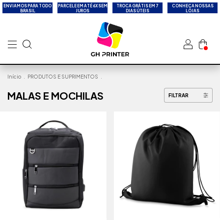
ENVIAMOS PARA TODO
PARCELE EM ATÉ 6X SEM
TROCA GRÁTIS EM 7
CONHEÇA NOSSAS
BRASIL
JUROS
DIAS ÚTEIS
LOJAS
Início
.
PRODUTOS E SUPRIMENTOS
.
MALAS E MOCHILAS
FILTRAR