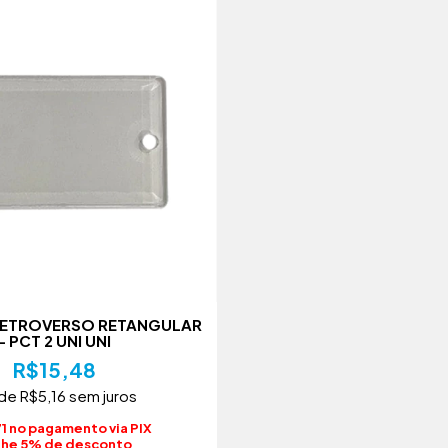
RETROVERSO RETANGULAR
- PCT 2 UNI UNI
R$15,48
 de
R$5,16
sem juros
1 no pagamento via PIX
he 5% de desconto