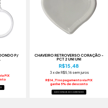
EDONDO P/
CHAVEIRO RETROVERSO CORAÇÃO -
L
PCT 2 UNI UNI
R$15,48
3
x de
R$5,16
sem juros
ia PIX
onto
R$14,71 no pagamento via PIX
ganhe 5% de desconto
HO
ADICIONAR AO CARRINHO