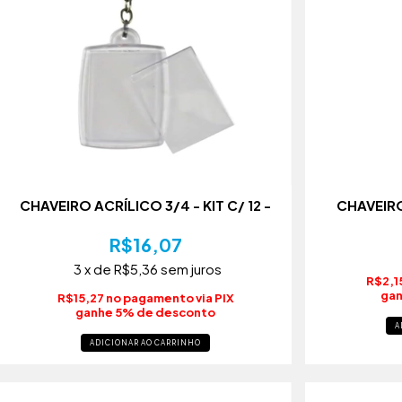
CHAVEIRO ACRÍLICO 3/4 - KIT C/ 12 -
CHAVEIR
R$16,07
3
x de
R$5,36
sem juros
R$2,1
gan
R$15,27 no pagamento via PIX
ganhe 5% de desconto
A