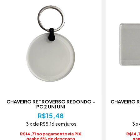
CHAVEIRO RETROVERSO REDONDO -
CHAVEIRO 
PC 2 UNI UNI
R$15,48
3
x de
R$5,16
sem juros
3
x
R$14,71 no pagamento via PIX
R$14,7
ganhe 5% de desconto
gan