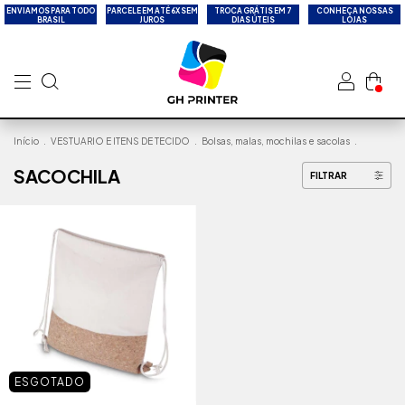
ENVIAMOS PARA TODO
PARCELE EM ATÉ 6X SEM
TROCA GRÁTIS EM 7
CONHEÇA NOSSAS
BRASIL
JUROS
DIAS ÚTEIS
LOJAS
Início
.
VESTUARIO E ITENS DE TECIDO
.
Bolsas, malas, mochilas e sacolas
.
SACOCHILA
FILTRAR
ESGOTADO