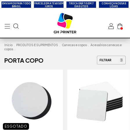
ENVIAMOS PARA TODO
PARCELE EM ATÉ 6X SEM
TROCA GRÁTIS EM 7
CONHEÇA NOSSAS
BRASIL
JUROS
DIAS ÚTEIS
LOJAS
Início
.
PRODUTOS E SUPRIMENTOS
.
Canecas e copos
.
Acessórios canecas e
copos
.
PORTA COPO
FILTRAR
ESGOTADO