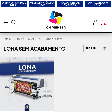
ENVIAMOS PARA TODO
PARCELE EM ATÉ 6X SEM
TROCA GRÁTIS EM 7
CONHEÇA NOSSAS
BRASIL
JUROS
DIAS ÚTEIS
LOJAS
Início
.
SERVIÇOS GRÁFICOS
.
Banner e lona
.
LONA SEM ACABAMENTO
FILTRAR