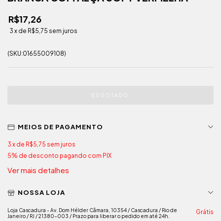
R$17,26
3
x de
R$5,75
sem juros
(SKU:01655009108)
MEIOS DE PAGAMENTO
3
x de
R$5,75
sem juros
5% de desconto
pagando com PIX
Ver mais detalhes
NOSSA LOJA
Loja Cascadura - Av. Dom Hélder Câmara, 10354 / Cascadura / Rio de
Grátis
Janeiro / RJ / 21380-003 / Prazo para liberar o pedido em até 24h.