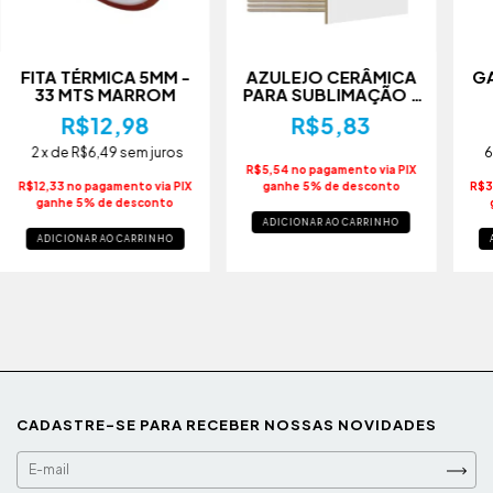
FITA TÉRMICA 5MM -
AZULEJO CERÂMICA
GA
33 MTS MARROM
PARA SUBLIMAÇÃO -
15X15 CM BRANCO
RO
R$12,98
R$5,83
2
x de
R$6,49
sem juros
6
R$5,54 no pagamento via PIX
R$12,33 no pagamento via PIX
ganhe 5% de desconto
R$3
ganhe 5% de desconto
ADICIONAR AO CARRINHO
ADICIONAR AO CARRINHO
CADASTRE-SE PARA RECEBER NOSSAS NOVIDADES