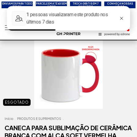
ENVIAMOS PARA TODO
PARCELE EM ATÉ 6X SEM
TROCA GRÁTIS EM 7
CONHEÇA NOSSAS
BRASIL
JUROS
DIAS ÚTEIS
LOJAS
ESGOTADO
Início
.
PRODUTOS E SUPRIMENTOS
.
CANECA PARA SUBLIMAÇÃO DE CERÂMICA
BRANCA COM ALÇA SOFT VERMELHA