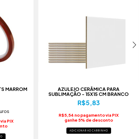
MTS MARROM
AZULEJO CERÂMICA PARA
SUBLIMAÇÃO - 15X15 CM BRANCO
R$5,83
juros
R$5,54 no pagamento via PIX
ganhe 5% de desconto
via PIX
onto
ADICIONAR AO CARRINHO
HO