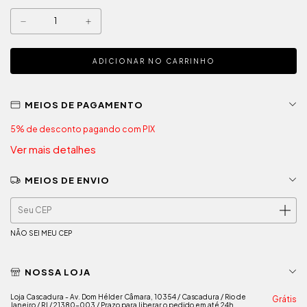
MEIOS DE PAGAMENTO
5% de desconto
pagando com PIX
Ver mais detalhes
MEIOS DE ENVIO
ALTERAR CEP
Entregas para o CEP:
NÃO SEI MEU CEP
NOSSA LOJA
Loja Cascadura - Av. Dom Hélder Câmara, 10354 / Cascadura / Rio de
Grátis
Janeiro / RJ / 21380-003 / Prazo para liberar o pedido em até 24h.