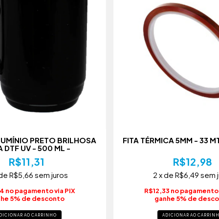
UMÍNIO PRETO BRILHOSA
FITA TÉRMICA 5MM - 33 
 DTF UV - 500 ML -
R$11,31
R$12,98
 de
R$5,66
sem juros
2
x de
R$6,49
sem 
4 no pagamento via PIX
R$12,33 no pagamento 
he 5% de desconto
ganhe 5% de desc
ADICIONAR AO CARRIN