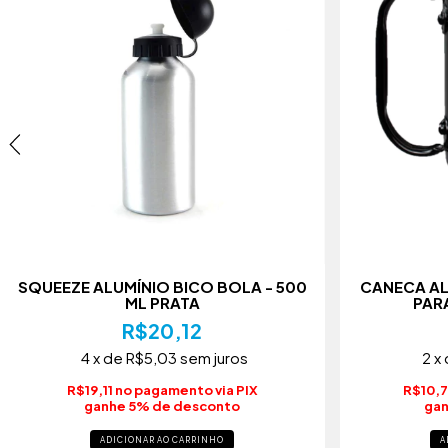
SQUEEZE ALUMÍNIO BICO BOLA - 500
CANECA AL
ML PRATA
PARA
R$20,12
4
x de
R$5,03
sem juros
2
x
R$19,11 no pagamento via PIX
R$10,7
ganhe 5% de desconto
gan
ADICIONAR AO CARRINHO