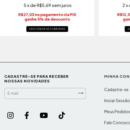
5
x de
R$5,69
sem juros
2
x
R$27,03 no pagamento via PIX
R$12,3
ganhe 5% de desconto
gan
ADICIONAR AO CARRINHO
A
CADASTRE-SE PARA RECEBER
MINHA CON
NOSSAS NOVIDADES
Cadastre-se
Iniciar Sessã
Meus Pedido
Fale Conosc