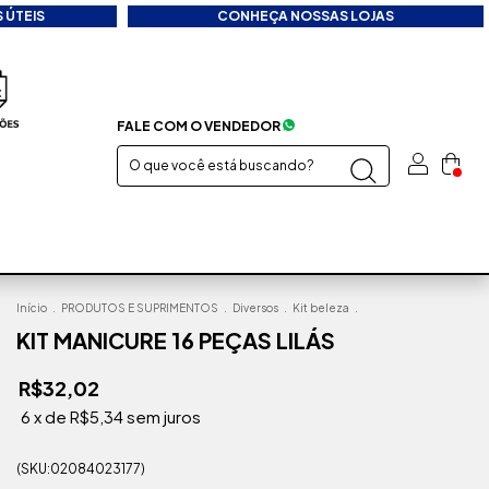
 ÚTEIS
CONHEÇA NOSSAS LOJAS
FALE COM O VENDEDOR
Início
.
PRODUTOS E SUPRIMENTOS
.
Diversos
.
Kit beleza
.
KIT MANICURE 16 PEÇAS LILÁS
R$32,02
6
x de
R$5,34
sem juros
(SKU:02084023177)