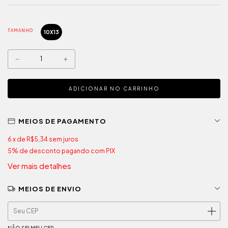
TAMANHO
10X13
MEIOS DE PAGAMENTO
6
x de
R$5,34
sem juros
5% de desconto
pagando com PIX
Ver mais detalhes
MEIOS DE ENVIO
ALTERAR CEP
Entregas para o CEP:
NÃO SEI MEU CEP