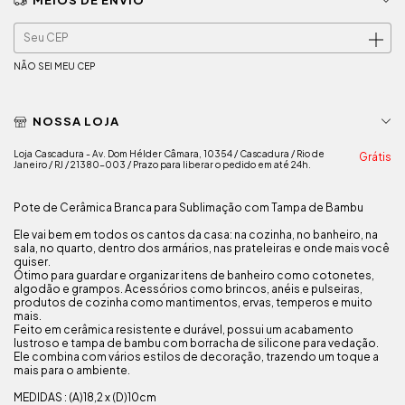
MEIOS DE ENVIO
ALTERAR CEP
Entregas para o CEP:
NÃO SEI MEU CEP
NOSSA LOJA
Loja Cascadura - Av. Dom Hélder Câmara, 10354 / Cascadura / Rio de
Grátis
Janeiro / RJ / 21380-003 / Prazo para liberar o pedido em até 24h.
Pote de Cerâmica Branca para Sublimação com Tampa de Bambu
Ele vai bem em todos os cantos da casa: na cozinha, no banheiro, na
sala, no quarto, dentro dos armários, nas prateleiras e onde mais você
quiser.
Ótimo para guardar e organizar itens de banheiro como cotonetes,
algodão e grampos. Acessórios como brincos, anéis e pulseiras,
produtos de cozinha como mantimentos, ervas, temperos e muito
mais.
Feito em cerâmica resistente e durável, possui um acabamento
lustroso e tampa de bambu com borracha de silicone para vedação.
Ele combina com vários estilos de decoração, trazendo um toque a
mais para o ambiente.
MEDIDAS : (A)18,2 x (D)10cm