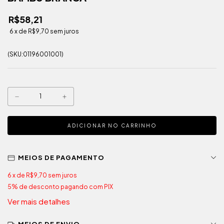
R$58,21
6
x de
R$9,70
sem juros
(SKU:01196001001)
MEIOS DE PAGAMENTO
6
x de
R$9,70
sem juros
5% de desconto
pagando com PIX
Ver mais detalhes