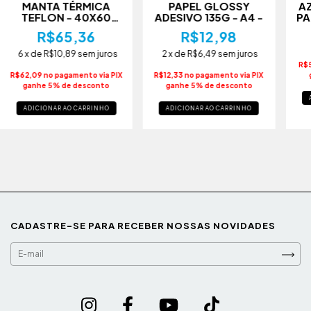
MANTA TÉRMICA
PAPEL GLOSSY
A
TEFLON - 40X60
ADESIVO 135G - A4 -
PA
MARROM
1
R$65,36
R$12,98
6
x de
R$10,89
sem juros
2
x de
R$6,49
sem juros
R$5
R$62,09 no pagamento via PIX
R$12,33 no pagamento via PIX
ganhe 5% de desconto
ganhe 5% de desconto
ADICIONAR AO CARRINHO
ADICIONAR AO CARRINHO
CADASTRE-SE PARA RECEBER NOSSAS NOVIDADES