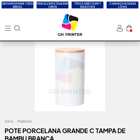
ENVIAMOS PARA TODO
PARCELE EM ATÉ 6X SEM
TROCA GRÁTIS EM 7
CONHEÇA NOSSAS
BRASIL
JUROS
DIAS ÚTEIS
LOJAS
Início
.
Produtos
.
POTE PORCELANA GRANDE C TAMPA DE
BAMBU BRANCA