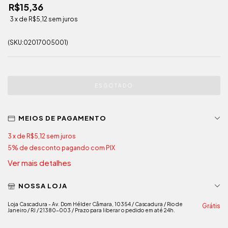
R$15,36
3
x de
R$5,12
sem juros
(SKU:02017005001)
MEIOS DE PAGAMENTO
3
x de
R$5,12
sem juros
5% de desconto
pagando com PIX
Ver mais detalhes
NOSSA LOJA
Loja Cascadura - Av. Dom Hélder Câmara, 10354 / Cascadura / Rio de
Grátis
Janeiro / RJ / 21380-003 / Prazo para liberar o pedido em até 24h.