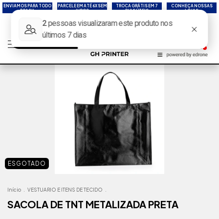
ENVIAMOS PARA TODO
PARCELE EM ATÉ 6X SEM
TROCA GRÁTIS EM 7
CONHEÇA NOSSAS
BRASIL
JUROS
DIAS ÚTEIS
LOJAS
ESGOTADO
Início
.
VESTUARIO E ITENS DE TECIDO
.
SACOLA DE TNT METALIZADA PRETA