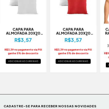
CAPA PARA
CAPA PARA
C
ALMOFADA 20X20
ALMOFADA 20X20
R
PARA SUBLIMAÇÃO
PARA SUBLIMAÇÃO
R$3,57
R$3,57
BRANCO
VERMELHO
3
R$3,39 no pagamento via PIX
R$3,39 no pagamento via PIX
ganhe 5% de desconto
ganhe 5% de desconto
R$1
ADICIONAR AO CARRINHO
ADICIONAR AO CARRINHO
CADASTRE-SE PARA RECEBER NOSSAS NOVIDADES